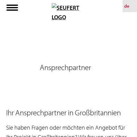
Z
de
u
m
H
a
u
p
Ansprechpartner
t
i
n
h
a
Ihr Ansprechpartner in Großbritannien
l
Sie haben Fragen oder möchten ein Angebot für
t
Ihr Projekt in Großbritannien? Wir freuen uns über