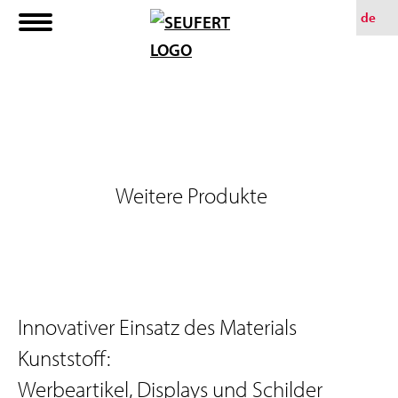
Z
de
u
m
H
a
u
p
Weitere Produkte
t
i
n
h
a
Innovativer Einsatz des Materials
l
Kunststoff:
t
Werbeartikel, Displays und Schilder