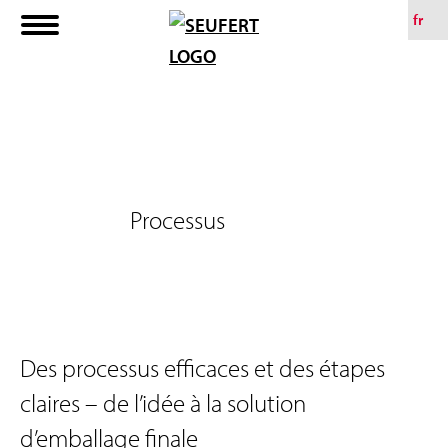
A
fr
l
l
e
r
a
u
Processus
c
o
n
t
e
Des processus efficaces et des étapes
n
claires – de l’idée à la solution
u
d’emballage finale